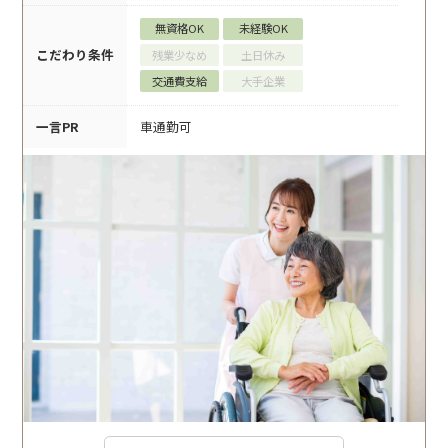
無資格OK
未経験OK
こだわり条件
残業少なめ
土日休み
交通費支給
大手企業
一言PR
車通勤可