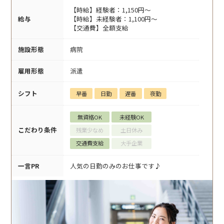
【時給】経験者：1,150円～
給与
【時給】未経験者：1,100円～
【交通費】全額支給
施設形態
病院
雇用形態
派遣
シフト
早番
日勤
遅番
夜勤
無資格OK
未経験OK
こだわり条件
残業少なめ
土日休み
交通費支給
大手企業
一言PR
人気の日勤のみのお仕事です♪