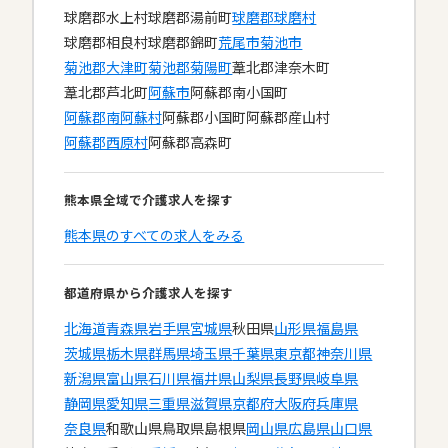
球磨郡水上村
球磨郡湯前町
球磨郡球磨村
球磨郡相良村
球磨郡錦町
荒尾市
菊池市
菊池郡大津町
菊池郡菊陽町
葦北郡津奈木町
葦北郡芦北町
阿蘇市
阿蘇郡南小国町
阿蘇郡南阿蘇村
阿蘇郡小国町
阿蘇郡産山村
阿蘇郡西原村
阿蘇郡高森町
熊本県全域で介護求人を探す
熊本県のすべての求人をみる
都道府県から介護求人を探す
北海道
青森県
岩手県
宮城県
秋田県
山形県
福島県
茨城県
栃木県
群馬県
埼玉県
千葉県
東京都
神奈川県
新潟県
富山県
石川県
福井県
山梨県
長野県
岐阜県
静岡県
愛知県
三重県
滋賀県
京都府
大阪府
兵庫県
奈良県
和歌山県
鳥取県
島根県
岡山県
広島県
山口県