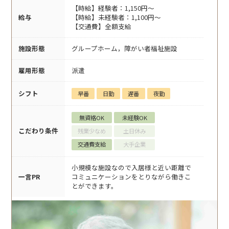
【時給】経験者：1,150円～
給与
【時給】未経験者：1,100円～
【交通費】全額支給
施設形態
グループホーム，障がい者福祉施設
雇用形態
派遣
シフト
早番
日勤
遅番
夜勤
無資格OK
未経験OK
こだわり条件
残業少なめ
土日休み
交通費支給
大手企業
小規模な施設なので入居様と近い距離で
一言PR
コミュニケーションをとりながら働きこ
とができます。