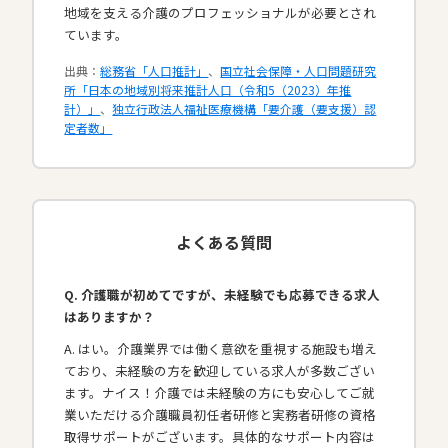
地域を支える介護のプロフェッショナルが必要とされ
ています。​
出典：
総務省「人口推計」
、
国立社会保障・人口問題研究
所「日本の地域別将来推計人口（令和5（2023）年推
計）」
、
独立行政法人福祉医療機構「要介護（要支援）認
定者数」
よくある質問
Q. 介護職が初めてですが、未経験でも応募できる求人
はありますか？
A. はい。介護業界では働く意欲を重視する施設も増え
ており、未経験の方を歓迎している求人が多数ござい
ます。ナイス！介護では未経験の方にも安心してご就
業いただける介護職員初任者研修と実務者研修の資格
取得サポートがございます。具体的なサポート内容は