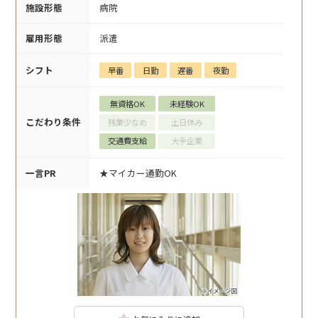
施設形態
病院
雇用形態
派遣
シフト
早番
日勤
遅番
夜勤
無資格OK
未経験OK
こだわり条件
残業少なめ
土日休み
交通費支給
大手企業
一言PR
★マイカー通勤OK