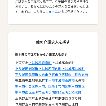
介護求人をご提案可能です。ご希望の働き方や条件を
お伺いし、あなたにぴったりの求人をご提案いたしま
す。まずは、こちらの
フォーム
からご登録ください。
他の介護求人を探す
熊本県の市区町村から介護求人を探す
上天草市
上益城郡嘉島町
上益城郡山都町
上益城郡御船町
上益城郡甲佐町
上益城郡益城町
下益城郡美里町
人吉市
八代市
八代郡氷川町
合志市
天草市
天草郡苓北町
宇土市
宇城市
山鹿市
水俣市
熊本市中央区
熊本市北区
熊本市南区
熊本市東区
熊本市西区
玉名市
玉名郡南関町
玉名郡和水町
玉名郡玉東町
玉名郡長洲町
球磨郡あさぎり町
球磨郡五木村
球磨郡多良木町
球磨郡山江村