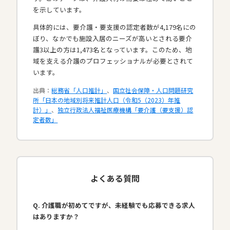
を示しています。
具体的には、要介護・要支援の認定者数が4,179名にの
ぼり、なかでも施設入居のニーズが高いとされる要介
護3以上の方は1,473名となっています。このため、地
域を支える介護のプロフェッショナルが必要とされて
います。​
出典：
総務省「人口推計」
、
国立社会保障・人口問題研究
所「日本の地域別将来推計人口（令和5（2023）年推
計）」
、
独立行政法人福祉医療機構「要介護（要支援）認
定者数」
よくある質問
Q. 介護職が初めてですが、未経験でも応募できる求人
はありますか？