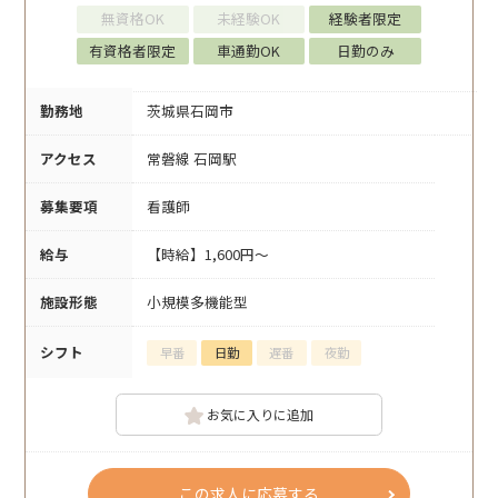
無資格OK
未経験OK
経験者限定
有資格者限定
車通勤OK
日勤のみ
勤務地
茨城県石岡市
アクセス
常磐線 石岡駅
募集要項
看護師
給与
【時給】1,600円～
施設形態
小規模多機能型
シフト
早番
日勤
遅番
夜勤
お気に入りに追加
この求人に応募する