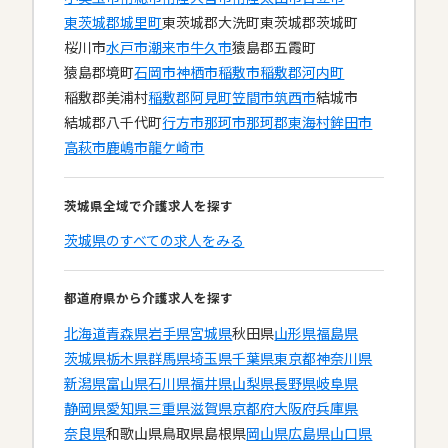
東茨城郡城里町
東茨城郡大洗町
東茨城郡茨城町
桜川市
水戸市
潮来市
牛久市
猿島郡五霞町
猿島郡境町
石岡市
神栖市
稲敷市
稲敷郡河内町
稲敷郡美浦村
稲敷郡阿見町
笠間市
筑西市
結城市
結城郡八千代町
行方市
那珂市
那珂郡東海村
鉾田市
高萩市
鹿嶋市
龍ケ崎市
茨城県全域で介護求人を探す
茨城県のすべての求人をみる
都道府県から介護求人を探す
北海道
青森県
岩手県
宮城県
秋田県
山形県
福島県
茨城県
栃木県
群馬県
埼玉県
千葉県
東京都
神奈川県
新潟県
富山県
石川県
福井県
山梨県
長野県
岐阜県
静岡県
愛知県
三重県
滋賀県
京都府
大阪府
兵庫県
奈良県
和歌山県
鳥取県
島根県
岡山県
広島県
山口県