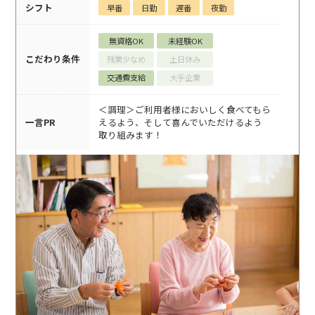
シフト
早番
日勤
遅番
夜勤
無資格OK
未経験OK
こだわり条件
残業少なめ
土日休み
交通費支給
大手企業
＜調理＞ご利用者様においしく食べてもら
一言PR
えるよう、そして喜んでいただけるよう
取り組みます！