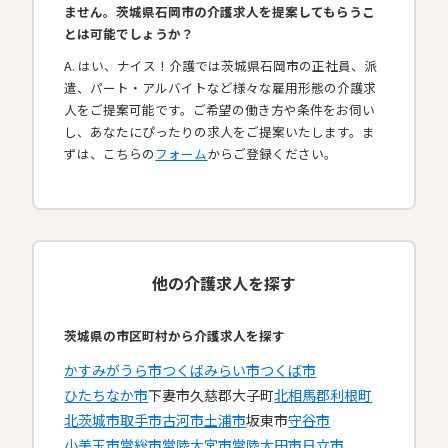
ません。茨城県石岡市の介護求人を提案してもらうこ
とは可能でしょうか？
A. はい、ナイス！介護では茨城県石岡市の正社員、派
遣、パート・アルバイトなど様々な雇用形態の介護求
人をご提案可能です。ご希望の働き方や条件をお伺い
し、あなたにぴったりの求人をご提案いたします。ま
ずは、こちらの
フォーム
からご登録ください。
他の介護求人を探す
茨城県の市区町村から介護求人を探す
かすみがうら市
つくばみらい市
つくば市
ひたちなか市
下妻市
久慈郡大子町
北相馬郡利根町
北茨城市
取手市
古河市
土浦市
坂東市
守谷市
小美玉市
常総市
常陸大宮市
常陸太田市
日立市