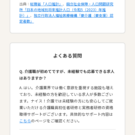
出典：
総務省「人口推計」
、
国立社会保障・人口問題研究
所「日本の地域別将来推計人口（令和5（2023）年推
計）」
、
独立行政法人福祉医療機構「要介護（要支援）認
定者数」
よくある質問
Q. 介護職が初めてですが、未経験でも応募できる求人
はありますか？
A. はい。介護業界では働く意欲を重視する施設も増え
ており、未経験の方を歓迎している求人が多数ござい
ます。ナイス！介護では未経験の方にも安心してご就
業いただける介護職員初任者研修と実務者研修の資格
取得サポートがございます。具体的なサポート内容は
こちら
のページをご確認ください。