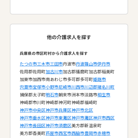
他の介護求人を探す
兵庫県の市区町村から介護求人を探す
たつの市
三木市
三田市
丹波市
丹波篠山市
伊丹市
佐用郡佐用町
加古川市
加古郡播磨町
加古郡稲美町
加東市
加西市
南あわじ市
多可郡多可町
姫路市
宍粟市
宝塚市
小野市
尼崎市
川西市
川辺郡猪名川町
揖保郡太子町
明石市
朝来市
洲本市
淡路市
相生市
神崎郡市川町
神崎郡神河町
神崎郡福崎町
神戸市中央区
神戸市兵庫区
神戸市北区
神戸市垂水区
神戸市東灘区
神戸市灘区
神戸市西区
神戸市長田区
神戸市須磨区
美方郡新温泉町
美方郡香美町
芦屋市
西宮市
西脇市
豊岡市
赤穂市