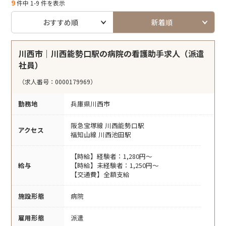
9
件中 1-9 件を表示
おすすめ順
新着順
川西市｜川西能勢口駅の病院の看護助手求人（派遣
社員）
（求人番号：0000179969）
勤務地
兵庫県川西市
阪急宝塚線 川西能勢口駅
アクセス
福知山線 川西池田駅
【時給】経験者：1,280円～
給与
【時給】未経験者：1,250円～
【交通費】全額支給
施設形態
病院
雇用形態
派遣