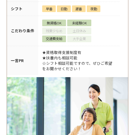
シフト
早番
日勤
遅番
夜勤
無資格OK
未経験OK
こだわり条件
残業少なめ
土日休み
交通費支給
大手企業
★資格取得支援制度有
★扶養内も相談可能
一言PR
☆シフト相談可能ですので、ぜひご希望
をお聞かせください！