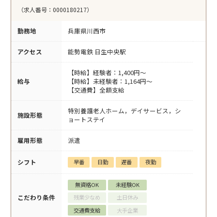
（求人番号：0000180217）
勤務地
兵庫県川西市
アクセス
能勢電鉄 日生中央駅
【時給】経験者：1,400円～
給与
【時給】未経験者：1,164円～
【交通費】全額支給
特別養護老人ホーム，デイサービス，シ
施設形態
ョートステイ
雇用形態
派遣
シフト
早番
日勤
遅番
夜勤
無資格OK
未経験OK
こだわり条件
残業少なめ
土日休み
交通費支給
大手企業