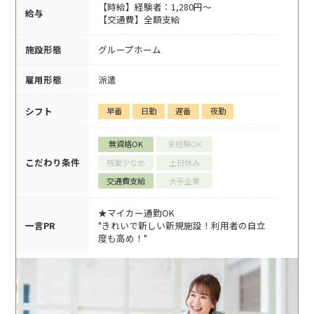
【時給】経験者：1,280円～
給与
【交通費】全額支給
施設形態
グループホーム
雇用形態
派遣
シフト
早番
日勤
遅番
夜勤
無資格OK
未経験OK
こだわり条件
残業少なめ
土日休み
交通費支給
大手企業
★マイカー通勤OK
一言PR
"きれいで新しい新規施設！利用者の自立
度も高め！"