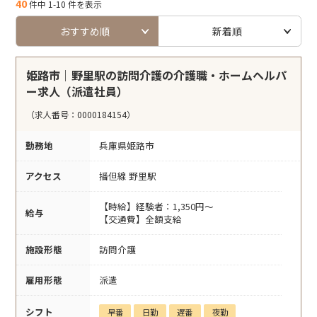
40
件中 1-10 件を表示
おすすめ順
新着順
姫路市｜野里駅の訪問介護の介護職・ホームヘルパ
ー求人（派遣社員）
（求人番号：0000184154）
勤務地
兵庫県姫路市
アクセス
播但線 野里駅
【時給】経験者：1,350円～
給与
【交通費】全額支給
施設形態
訪問介護
雇用形態
派遣
シフト
早番
日勤
遅番
夜勤