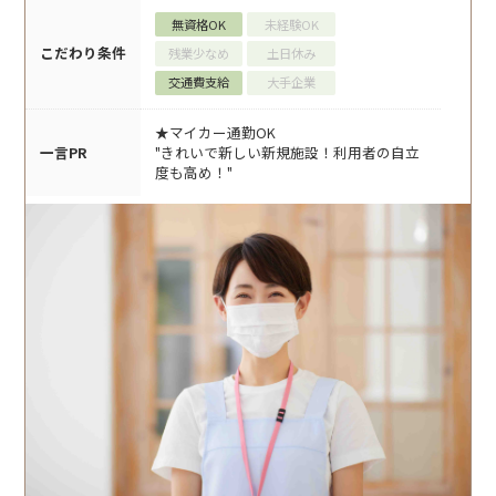
無資格OK
未経験OK
こだわり条件
残業少なめ
土日休み
交通費支給
大手企業
★マイカー通勤OK
一言PR
"きれいで新しい新規施設！利用者の自立
度も高め！"