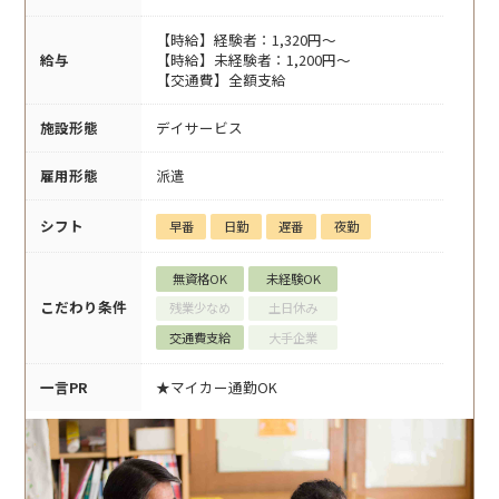
【時給】経験者：1,320円～
給与
【時給】未経験者：1,200円～
【交通費】全額支給
施設形態
デイサービス
雇用形態
派遣
シフト
早番
日勤
遅番
夜勤
無資格OK
未経験OK
こだわり条件
残業少なめ
土日休み
交通費支給
大手企業
一言PR
★マイカー通勤OK