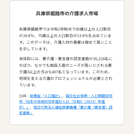
兵庫県姫路市の介護求人市場
兵庫県姫路市では令和2年時点で65歳以上の人口割合
が26.8％、75歳以上の人口割合が13.8％を占めていま
す。このデータは、介護人材の需要は極めて高いこと
を示しています。
具体的には、要介護・要支援の認定者数が35,226名に
のぼり、なかでも施設入居のニーズが高いとされる要
介護3以上の方は9,407名となっています。このため、
地域を支える介護のプロフェッショナルが必要とされ
ています。​
出典：
総務省「人口推計」
、
国立社会保障・人口問題研究
所「日本の地域別将来推計人口（令和5（2023）年推
計）」
、
独立行政法人福祉医療機構「要介護（要支援）認
定者数」