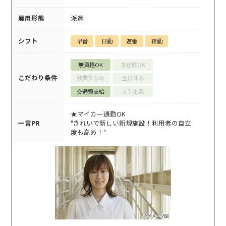
雇用形態
派遣
シフト
早番
日勤
遅番
夜勤
無資格OK
未経験OK
こだわり条件
残業少なめ
土日休み
交通費支給
大手企業
★マイカー通勤OK
一言PR
"きれいで新しい新規施設！利用者の自立
度も高め！"