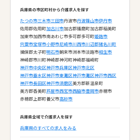
兵庫県の市区町村から介護求人を探す
たつの市
三木市
三田市
丹波市
丹波篠山市
伊丹市
佐用郡佐用町
加古川市
加古郡播磨町
加古郡稲美町
加東市
加西市
南あわじ市
多可郡多可町
姫路市
宍粟市
宝塚市
小野市
尼崎市
川西市
川辺郡猪名川町
揖保郡太子町
明石市
朝来市
洲本市
淡路市
相生市
神崎郡市川町
神崎郡神河町
神崎郡福崎町
神戸市中央区
神戸市兵庫区
神戸市北区
神戸市垂水区
神戸市東灘区
神戸市灘区
神戸市西区
神戸市長田区
神戸市須磨区
美方郡新温泉町
美方郡香美町
芦屋市
西宮市
西脇市
豊岡市
赤穂市
赤穂郡上郡町
養父市
高砂市
兵庫県全域で介護求人を探す
兵庫県のすべての求人をみる