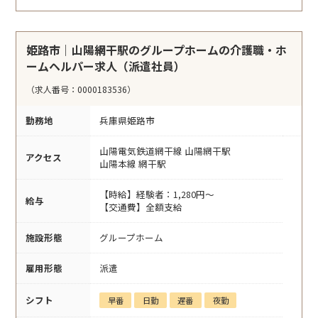
姫路市｜山陽網干駅のグループホームの介護職・ホ
ームヘルパー求人（派遣社員）
（求人番号：0000183536）
勤務地
兵庫県姫路市
山陽電気鉄道網干線 山陽網干駅
アクセス
山陽本線 網干駅
【時給】経験者：1,280円～
給与
【交通費】全額支給
施設形態
グループホーム
雇用形態
派遣
シフト
早番
日勤
遅番
夜勤