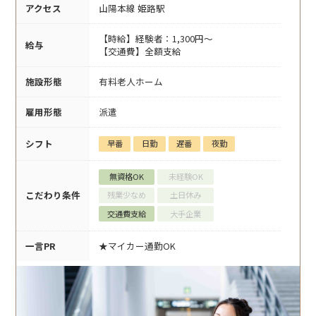
アクセス
山陽本線 姫路駅
【時給】経験者：1,300円～
給与
【交通費】全額支給
施設形態
有料老人ホーム
雇用形態
派遣
シフト
早番
日勤
遅番
夜勤
無資格OK
未経験OK
こだわり条件
残業少なめ
土日休み
交通費支給
大手企業
一言PR
★マイカー通勤OK