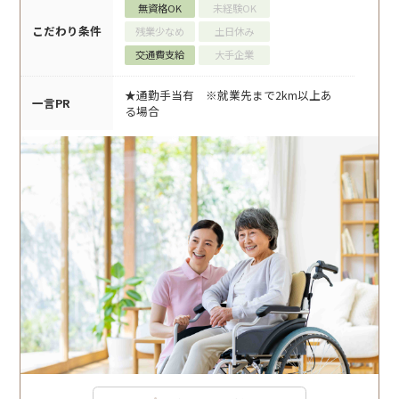
無資格OK
未経験OK
こだわり条件
残業少なめ
土日休み
交通費支給
大手企業
★通勤手当有 ※就業先まで2km以上あ
一言PR
る場合