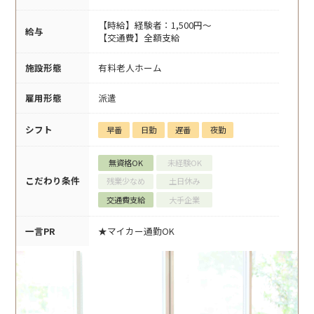
【時給】経験者：1,500円～
給与
【交通費】全額支給
施設形態
有料老人ホーム
雇用形態
派遣
シフト
早番
日勤
遅番
夜勤
無資格OK
未経験OK
こだわり条件
残業少なめ
土日休み
交通費支給
大手企業
一言PR
★マイカー通勤OK