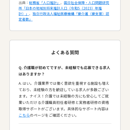
出典：
総務省「人口推計」
、
国立社会保障・人口問題研究
所「日本の地域別将来推計人口（令和5（2023）年推
計）」
、
独立行政法人福祉医療機構「要介護（要支援）認
定者数」
よくある質問
Q. 介護職が初めてですが、未経験でも応募できる求人
はありますか？
A. はい。介護業界では働く意欲を重視する施設も増え
ており、未経験の方を歓迎している求人が多数ござい
ます。ナイス！介護では未経験の方にも安心してご就
業いただける介護職員初任者研修と実務者研修の資格
取得サポートがございます。具体的なサポート内容は
こちら
のページをご確認ください。