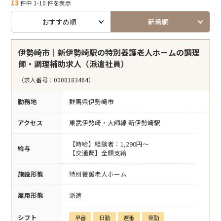
13
件中 1-10 件を表示
おすすめ順
新着順
伊勢崎市｜新伊勢崎駅の特別養護老人ホームの調理
師・調理補助求人（派遣社員）
（求人番号：0000183464）
勤務地
群馬県伊勢崎市
アクセス
東武伊勢崎・大師線 新伊勢崎駅
【時給】経験者：1,290円～
給与
【交通費】全額支給
施設形態
特別養護老人ホーム
雇用形態
派遣
シフト
早番
日勤
遅番
夜勤