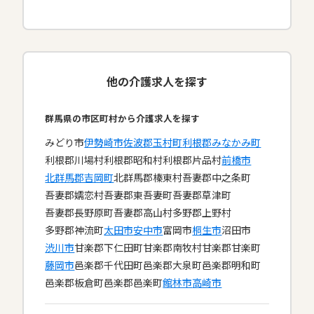
他の介護求人を探す
群馬県の市区町村から介護求人を探す
みどり市
伊勢崎市
佐波郡玉村町
利根郡みなかみ町
利根郡川場村
利根郡昭和村
利根郡片品村
前橋市
北群馬郡吉岡町
北群馬郡榛東村
吾妻郡中之条町
吾妻郡嬬恋村
吾妻郡東吾妻町
吾妻郡草津町
吾妻郡長野原町
吾妻郡高山村
多野郡上野村
多野郡神流町
太田市
安中市
富岡市
桐生市
沼田市
渋川市
甘楽郡下仁田町
甘楽郡南牧村
甘楽郡甘楽町
藤岡市
邑楽郡千代田町
邑楽郡大泉町
邑楽郡明和町
邑楽郡板倉町
邑楽郡邑楽町
館林市
高崎市