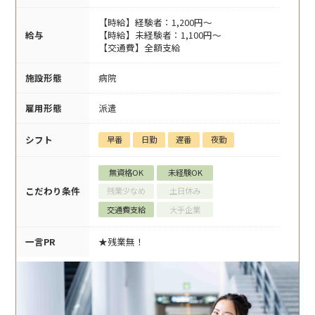
【時給】経験者：1,200円～
給与
【時給】未経験者：1,100円～
【交通費】全額支給
施設形態
病院
雇用形態
派遣
シフト
早番
日勤
遅番
夜勤
無資格OK
未経験OK
こだわり条件
残業少なめ
土日休み
交通費支給
大手企業
一言PR
★残業無！