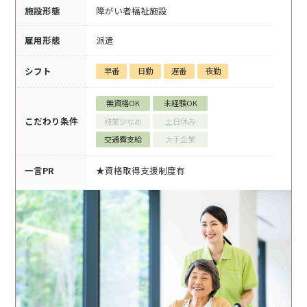
施設形態
障がい者福祉施設
雇用形態
派遣
シフト
早番
日勤
遅番
夜勤
無資格OK
未経験OK
こだわり条件
残業少なめ
土日休み
交通費支給
大手企業
一言PR
★資格取得支援制度有