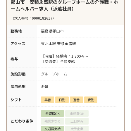
郡山市｜安積永盛駅のグループホームの介護職・ホ
ームヘルパー求人（派遣社員）
（求人番号：0000182617）
勤務地
福島県郡山市
アクセス
東北本線 安積永盛駅
【時給】経験者：1,300円～
給与
【交通費】全額支給
施設形態
グループホーム
雇用形態
派遣
シフト
早番
日勤
遅番
夜勤
無資格OK
未経験OK
こだわり条件
残業少なめ
土日休み
交通費支給
大手企業