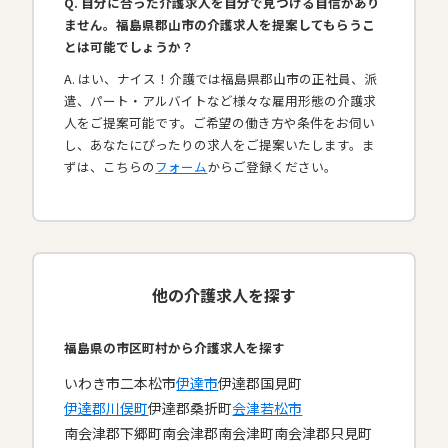
Q. 自分に合った介護求人を自分で見つける自信があり
ません。福島県郡山市の介護求人を提案してもらうこ
とは可能でしょうか？
A. はい、ナイス！介護では福島県郡山市の正社員、派
遣、パート・アルバイトなど様々な雇用形態の介護求
人をご提案可能です。ご希望の働き方や条件をお伺い
し、あなたにぴったりの求人をご提案いたします。ま
ずは、こちらの
フォーム
からご登録ください。
他の介護求人を探す
福島県の市区町村から介護求人を探す
いわき市
二本松市
伊達市
伊達郡国見町
伊達郡川俣町
伊達郡桑折町
会津若松市
南会津郡下郷町
南会津郡南会津町
南会津郡只見町