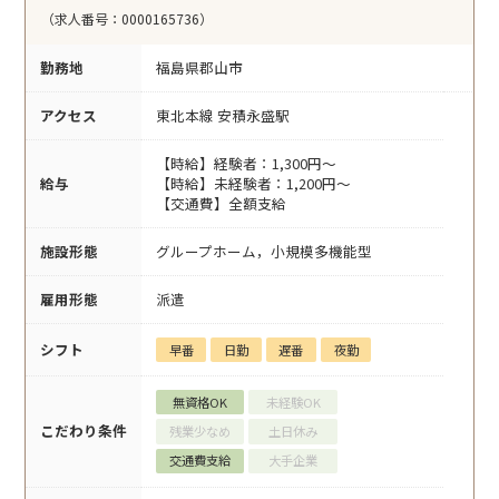
（求人番号：0000165736）
勤務地
福島県郡山市
アクセス
東北本線 安積永盛駅
【時給】経験者：1,300円～
給与
【時給】未経験者：1,200円～
【交通費】全額支給
施設形態
グループホーム，小規模多機能型
雇用形態
派遣
シフト
早番
日勤
遅番
夜勤
無資格OK
未経験OK
こだわり条件
残業少なめ
土日休み
交通費支給
大手企業