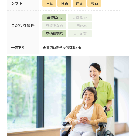
シフト
早番
日勤
遅番
夜勤
無資格OK
未経験OK
こだわり条件
残業少なめ
土日休み
交通費支給
大手企業
一言PR
★資格取得支援制度有