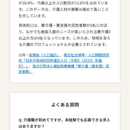
が26.4％、75歳以上の人口割合が12.8％を占めていま
す。このデータは、介護人材の需要は極めて高いこと
を示しています。
具体的には、要介護・要支援の認定者数が0名にのぼ
り、なかでも施設入居のニーズが高いとされる要介護3
以上の方は0名となっています。このため、地域を支え
る介護のプロフェッショナルが必要とされています。​
出典：
総務省「人口推計」
、
国立社会保障・人口問題研究
所「日本の地域別将来推計人口（令和5（2023）年推
計）」
、
独立行政法人福祉医療機構「要介護（要支援）認
定者数」
よくある質問
Q. 介護職が初めてですが、未経験でも応募できる求人
はありますか？