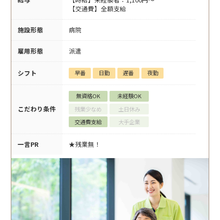
【交通費】全額支給
施設形態
病院
雇用形態
派遣
シフト
早番
日勤
遅番
夜勤
無資格OK
未経験OK
こだわり条件
残業少なめ
土日休み
交通費支給
大手企業
一言PR
★残業無！