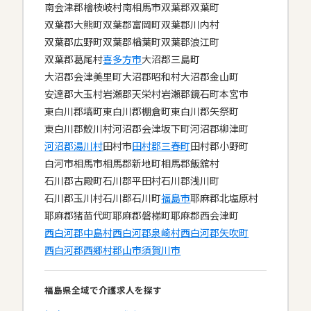
南会津郡檜枝岐村
南相馬市
双葉郡双葉町
双葉郡大熊町
双葉郡富岡町
双葉郡川内村
双葉郡広野町
双葉郡楢葉町
双葉郡浪江町
双葉郡葛尾村
喜多方市
大沼郡三島町
大沼郡会津美里町
大沼郡昭和村
大沼郡金山町
安達郡大玉村
岩瀬郡天栄村
岩瀬郡鏡石町
本宮市
東白川郡塙町
東白川郡棚倉町
東白川郡矢祭町
東白川郡鮫川村
河沼郡会津坂下町
河沼郡柳津町
河沼郡湯川村
田村市
田村郡三春町
田村郡小野町
白河市
相馬市
相馬郡新地町
相馬郡飯舘村
石川郡古殿町
石川郡平田村
石川郡浅川町
石川郡玉川村
石川郡石川町
福島市
耶麻郡北塩原村
耶麻郡猪苗代町
耶麻郡磐梯町
耶麻郡西会津町
西白河郡中島村
西白河郡泉崎村
西白河郡矢吹町
西白河郡西郷村
郡山市
須賀川市
福島県全域で介護求人を探す