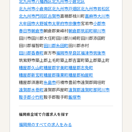
北九州市八幡西区
北九州市小倉北区
北九州市小倉南区
北九州市戸畑区
北九州市若松区
北九州市門司区
古賀市
嘉穂郡桂川町
嘉麻市
大川市
大牟田市
大野城市
太宰府市
宗像市
宮若市
小郡市
春日市
朝倉市
朝倉郡東峰村
朝倉郡筑前町
柳川市
田川市
田川郡大任町
田川郡川崎町
田川郡添田町
田川郡福智町
田川郡糸田町
田川郡赤村
田川郡香春町
直方市
福岡市早良区
福津市
筑後市
筑紫野市
築上郡上毛町
築上郡吉富町
築上郡築上町
糟屋郡久山町
糟屋郡宇美町
糟屋郡志免町
糟屋郡新宮町
糟屋郡篠栗町
糟屋郡粕屋町
糟屋郡須惠町
糸島市
行橋市
豊前市
遠賀郡岡垣町
遠賀郡水巻町
遠賀郡芦屋町
遠賀郡遠賀町
那珂川市
鞍手郡小竹町
鞍手郡鞍手町
飯塚市
福岡県全域で介護求人を探す
福岡県のすべての求人をみる