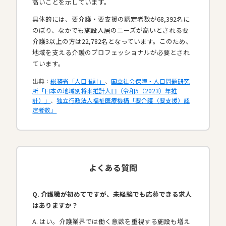
高いことを示しています。
具体的には、要介護・要支援の認定者数が68,392名に
のぼり、なかでも施設入居のニーズが高いとされる要
介護3以上の方は22,782名となっています。このため、
地域を支える介護のプロフェッショナルが必要とされ
ています。​
出典：
総務省「人口推計」
、
国立社会保障・人口問題研究
所「日本の地域別将来推計人口（令和5（2023）年推
計）」
、
独立行政法人福祉医療機構「要介護（要支援）認
定者数」
よくある質問
Q. 介護職が初めてですが、未経験でも応募できる求人
はありますか？
A. はい。介護業界では働く意欲を重視する施設も増え