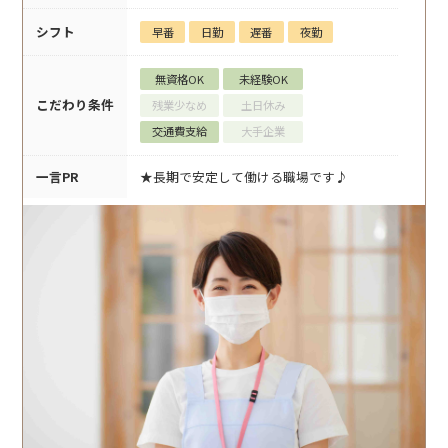
シフト
早番
日勤
遅番
夜勤
無資格OK
未経験OK
こだわり条件
残業少なめ
土日休み
交通費支給
大手企業
一言PR
★長期で安定して働ける職場です♪