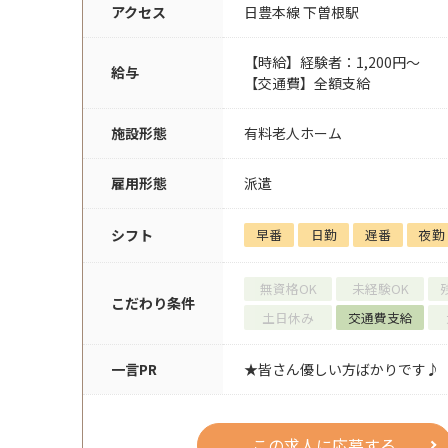
アクセス
日豊本線 下曽根駅
【時給】経験者：1,200円～
給与
【交通費】全額支給
施設形態
有料老人ホーム
雇用形態
派遣
シフト
早番
日勤
遅番
夜勤
無資格OK
未経験OK
こだわり条件
土日休み
交通費支給
一言PR
★皆さん優しい方ばかりです♪
この求人に応募する