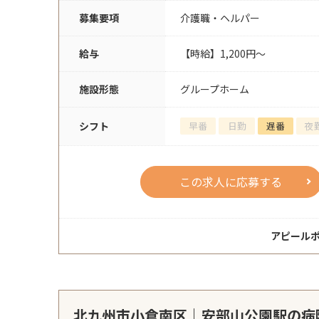
募集要項
介護職・ヘルパー
給与
【時給】1,200円～
施設形態
グループホーム
シフト
早番
日勤
遅番
夜
この求人に応募する
アピール
北九州市小倉南区｜安部山公園駅の病