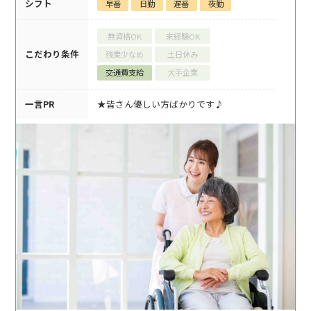
シフト
早番
日勤
遅番
夜勤
無資格OK
未経験OK
こだわり条件
残業少なめ
土日休み
交通費支給
大手企業
一言PR
★皆さん優しい方ばかりです♪