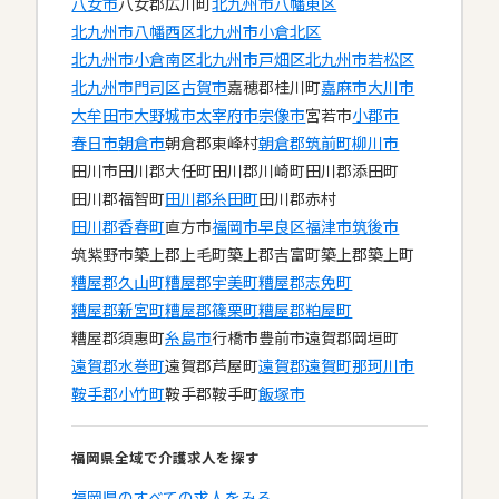
八女市
八女郡広川町
北九州市八幡東区
北九州市八幡西区
北九州市小倉北区
北九州市小倉南区
北九州市戸畑区
北九州市若松区
北九州市門司区
古賀市
嘉穂郡桂川町
嘉麻市
大川市
大牟田市
大野城市
太宰府市
宗像市
宮若市
小郡市
春日市
朝倉市
朝倉郡東峰村
朝倉郡筑前町
柳川市
田川市
田川郡大任町
田川郡川崎町
田川郡添田町
田川郡福智町
田川郡糸田町
田川郡赤村
田川郡香春町
直方市
福岡市早良区
福津市
筑後市
筑紫野市
築上郡上毛町
築上郡吉富町
築上郡築上町
糟屋郡久山町
糟屋郡宇美町
糟屋郡志免町
糟屋郡新宮町
糟屋郡篠栗町
糟屋郡粕屋町
糟屋郡須惠町
糸島市
行橋市
豊前市
遠賀郡岡垣町
遠賀郡水巻町
遠賀郡芦屋町
遠賀郡遠賀町
那珂川市
鞍手郡小竹町
鞍手郡鞍手町
飯塚市
福岡県全域で介護求人を探す
福岡県のすべての求人をみる