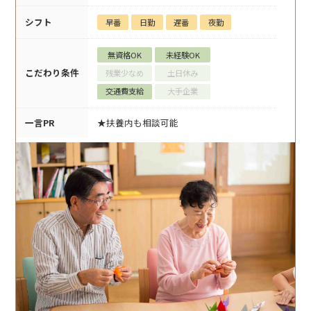
シフト
早番
日勤
遅番
夜勤
無資格OK
未経験OK
こだわり条件
残業少なめ
土日休み
交通費支給
大手企業
一言PR
★扶養内も相談可能