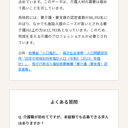
占めています。このデータは、介護人材の需要は極め
て高いことを示しています。
具体的には、要介護・要支援の認定者数が68,392名に
のぼり、なかでも施設入居のニーズが高いとされる要
介護3以上の方は22,782名となっています。このため、
地域を支える介護のプロフェッショナルが必要とされ
ています。​
出典：
総務省「人口推計」
、
国立社会保障・人口問題研究
所「日本の地域別将来推計人口（令和5（2023）年推
計）」
、
独立行政法人福祉医療機構「要介護（要支援）認
定者数」
よくある質問
Q. 介護職が初めてですが、未経験でも応募できる求人
はありますか？