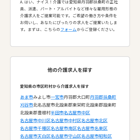
A. はい、ナイス！介護では愛知県丹羽郡扶桑町の正社
員、派遣、パート・アルバイトなど様々な雇用形態の
介護求人をご提案可能です。ご希望の働き方や条件を
お伺いし、あなたにぴったりの求人をご提案いたしま
す。まずは、こちらの
フォーム
からご登録ください。
他の介護求人を探す
愛知県の市区町村から介護求人を探す
あま市
みよし市
一宮市
丹羽郡大口町
丹羽郡扶桑町
刈谷市
北名古屋市
北設楽郡東栄町
北設楽郡設楽町
北設楽郡豊根村
半田市
名古屋市中区
名古屋市中川区
名古屋市中村区
名古屋市北区
名古屋市千種区
名古屋市南区
名古屋市名東区
名古屋市天白区
名古屋市守山区
名古屋市昭和区