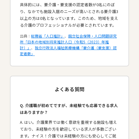
具体的には、要介護・要支援の認定者数が0名にのぼ
り、なかでも施設入居のニーズが高いとされる要介護3
以上の方は0名となっています。このため、地域を支え
る介護のプロフェッショナルが必要とされています。​
出典：
総務省「人口推計」
、
国立社会保障・人口問題研究
所「日本の地域別将来推計人口（令和5（2023）年推
計）」
、
独立行政法人福祉医療機構「要介護（要支援）認
定者数」
よくある質問
Q. 介護職が初めてですが、未経験でも応募できる求人
はありますか？
A. はい。介護業界では働く意欲を重視する施設も増え
ており、未経験の方を歓迎している求人が多数ござい
ます。ナイス！介護では未経験の方にも安心してご就