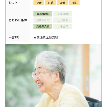
シフト
早番
日勤
遅番
夜勤
無資格OK
未経験OK
こだわり条件
残業少なめ
土日休み
交通費支給
大手企業
一言PR
★交通費全額支給