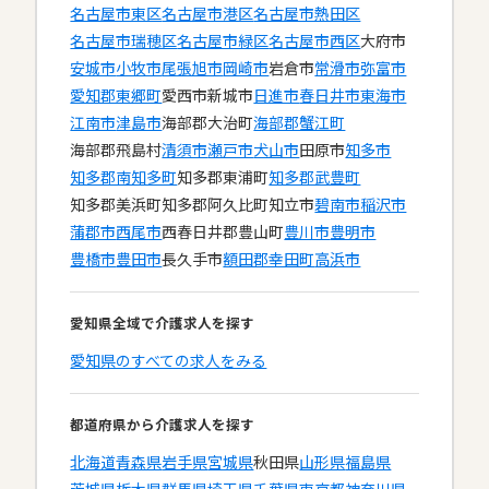
名古屋市東区
名古屋市港区
名古屋市熱田区
名古屋市瑞穂区
名古屋市緑区
名古屋市西区
大府市
安城市
小牧市
尾張旭市
岡崎市
岩倉市
常滑市
弥富市
愛知郡東郷町
愛西市
新城市
日進市
春日井市
東海市
江南市
津島市
海部郡大治町
海部郡蟹江町
海部郡飛島村
清須市
瀬戸市
犬山市
田原市
知多市
知多郡南知多町
知多郡東浦町
知多郡武豊町
知多郡美浜町
知多郡阿久比町
知立市
碧南市
稲沢市
蒲郡市
西尾市
西春日井郡豊山町
豊川市
豊明市
豊橋市
豊田市
長久手市
額田郡幸田町
高浜市
愛知県全域で介護求人を探す
愛知県のすべての求人をみる
都道府県から介護求人を探す
北海道
青森県
岩手県
宮城県
秋田県
山形県
福島県