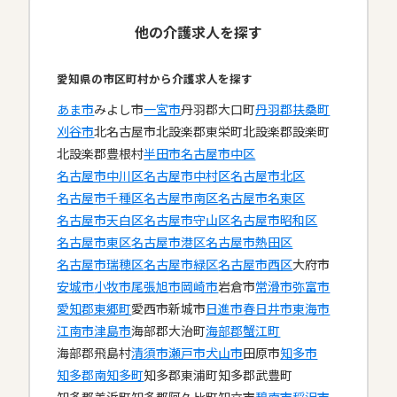
他の介護求人を探す
愛知県の市区町村から介護求人を探す
あま市
みよし市
一宮市
丹羽郡大口町
丹羽郡扶桑町
刈谷市
北名古屋市
北設楽郡東栄町
北設楽郡設楽町
北設楽郡豊根村
半田市
名古屋市中区
名古屋市中川区
名古屋市中村区
名古屋市北区
名古屋市千種区
名古屋市南区
名古屋市名東区
名古屋市天白区
名古屋市守山区
名古屋市昭和区
名古屋市東区
名古屋市港区
名古屋市熱田区
名古屋市瑞穂区
名古屋市緑区
名古屋市西区
大府市
安城市
小牧市
尾張旭市
岡崎市
岩倉市
常滑市
弥富市
愛知郡東郷町
愛西市
新城市
日進市
春日井市
東海市
江南市
津島市
海部郡大治町
海部郡蟹江町
海部郡飛島村
清須市
瀬戸市
犬山市
田原市
知多市
知多郡南知多町
知多郡東浦町
知多郡武豊町