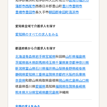
知多郡美浜町
知多郡阿久比町
知立市
碧南市
稲沢市
蒲郡市
西尾市
西春日井郡豊山町
豊川市
豊明市
豊橋市
豊田市
長久手市
額田郡幸田町
高浜市
愛知県全域で介護求人を探す
愛知県のすべての求人をみる
都道府県から介護求人を探す
北海道
青森県
岩手県
宮城県
秋田県
山形県
福島県
茨城県
栃木県
群馬県
埼玉県
千葉県
東京都
神奈川県
新潟県
富山県
石川県
福井県
山梨県
長野県
岐阜県
静岡県
愛知県
三重県
滋賀県
京都府
大阪府
兵庫県
奈良県
和歌山県
鳥取県
島根県
岡山県
広島県
山口県
徳島県
香川県
愛媛県
高知県
福岡県
佐賀県
長崎県
熊本県
大分県
宮崎県
鹿児島県
沖縄県
全国の求人をみる