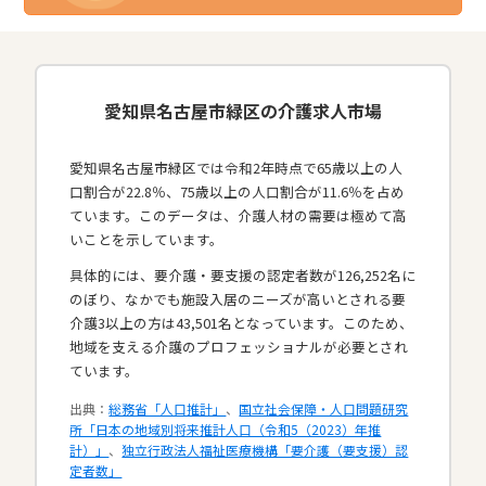
愛知県名古屋市緑区の介護求人市場
愛知県名古屋市緑区では令和2年時点で65歳以上の人
口割合が22.8％、75歳以上の人口割合が11.6％を占め
ています。このデータは、介護人材の需要は極めて高
いことを示しています。
具体的には、要介護・要支援の認定者数が126,252名に
のぼり、なかでも施設入居のニーズが高いとされる要
介護3以上の方は43,501名となっています。このため、
地域を支える介護のプロフェッショナルが必要とされ
ています。​
出典：
総務省「人口推計」
、
国立社会保障・人口問題研究
所「日本の地域別将来推計人口（令和5（2023）年推
計）」
、
独立行政法人福祉医療機構「要介護（要支援）認
定者数」