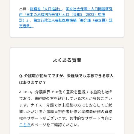
出典：
総務省「人口推計」
、
国立社会保障・人口問題研究
所「日本の地域別将来推計人口（令和5（2023）年推
計）」
、
独立行政法人福祉医療機構「要介護（要支援）認
定者数」
よくある質問
Q. 介護職が初めてですが、未経験でも応募できる求人
はありますか？
A. はい。介護業界では働く意欲を重視する施設も増え
ており、未経験の方を歓迎している求人が多数ござい
ます。ナイス！介護では未経験の方にも安心してご就
業いただける介護職員初任者研修と実務者研修の資格
取得サポートがございます。具体的なサポート内容は
こちら
のページをご確認ください。