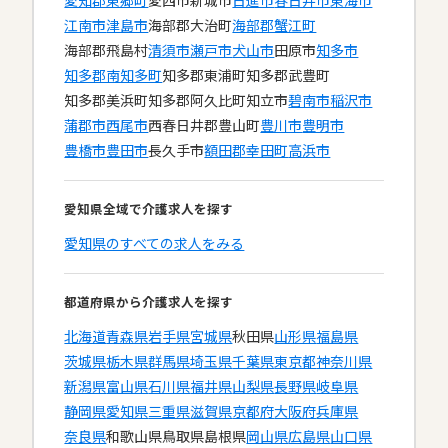
愛知郡東郷町
愛西市
新城市
日進市
春日井市
東海市
江南市
津島市
海部郡大治町
海部郡蟹江町
海部郡飛島村
清須市
瀬戸市
犬山市
田原市
知多市
知多郡南知多町
知多郡東浦町
知多郡武豊町
知多郡美浜町
知多郡阿久比町
知立市
碧南市
稲沢市
蒲郡市
西尾市
西春日井郡豊山町
豊川市
豊明市
豊橋市
豊田市
長久手市
額田郡幸田町
高浜市
愛知県全域で介護求人を探す
愛知県のすべての求人をみる
都道府県から介護求人を探す
北海道
青森県
岩手県
宮城県
秋田県
山形県
福島県
茨城県
栃木県
群馬県
埼玉県
千葉県
東京都
神奈川県
新潟県
富山県
石川県
福井県
山梨県
長野県
岐阜県
静岡県
愛知県
三重県
滋賀県
京都府
大阪府
兵庫県
奈良県
和歌山県
鳥取県
島根県
岡山県
広島県
山口県