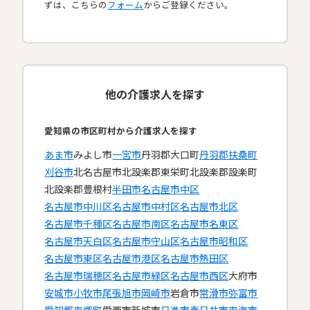
ずは、こちらの
フォーム
からご登録ください。
他の介護求人を探す
愛知県の市区町村から介護求人を探す
あま市
みよし市
一宮市
丹羽郡大口町
丹羽郡扶桑町
刈谷市
北名古屋市
北設楽郡東栄町
北設楽郡設楽町
北設楽郡豊根村
半田市
名古屋市中区
名古屋市中川区
名古屋市中村区
名古屋市北区
名古屋市千種区
名古屋市南区
名古屋市名東区
名古屋市天白区
名古屋市守山区
名古屋市昭和区
名古屋市東区
名古屋市港区
名古屋市熱田区
名古屋市瑞穂区
名古屋市緑区
名古屋市西区
大府市
安城市
小牧市
尾張旭市
岡崎市
岩倉市
常滑市
弥富市