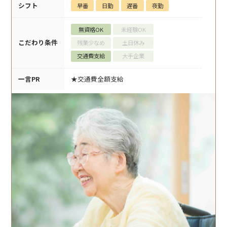
シフト
早番
日勤
遅番
夜勤
無資格OK
未経験OK
こだわり条件
残業少なめ
土日休み
交通費支給
大手企業
一言PR
★交通費全額支給