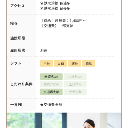
名鉄常滑線 長浦駅
アクセス
名鉄常滑線 日長駅
【時給】経験者：1,400円～
給与
【交通費】一部支給
施設形態
雇用形態
派遣
シフト
早番
日勤
遅番
夜勤
無資格OK
未経験OK
こだわり条件
残業少なめ
土日休み
交通費支給
大手企業
一言PR
★交通費全額