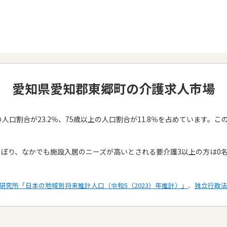
愛知県愛知郡東郷町の介護求人市場
人口割合が23.2％、75歳以上の人口割合が11.8％を占めています
のぼり、なかでも施設入居のニーズが高いとされる要介護3以上の方は0
研究所「日本の地域別将来推計人口（令和5（2023）年推計）」
、
独立行政