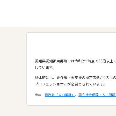
愛知県愛知郡東郷町では令和2年時点で65歳以上の
しています。
具体的には、要介護・要支援の認定者数が0名に
プロフェッショナルが必要とされています。​
出典：
総務省「人口推計」
、
国立社会保障・人口問題