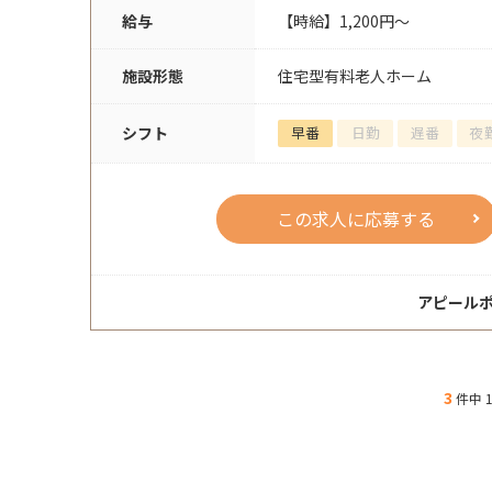
給与
【時給】1,200円～
施設形態
住宅型有料老人ホーム
シフト
早番
日勤
遅番
夜
この求人に応募する
アピール
3
件中 1