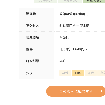
無資格OK
未経験OK
経験者限定
勤務地
愛知県愛知郡東郷町
アクセス
名鉄豊田線 米野木駅
募集要項
看護師
給与
【時給】1,640円～
施設形態
病院
シフト
早番
日勤
遅番
夜
この求人に応募する